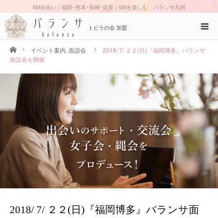
SM出会い｜福岡･熊本･長崎･佐賀｜SMを楽しむ バランサ九州
トビラの会 加盟
ホーム
イベント案内
,
面談会
2018/ 7/ ２２(日)『福岡博多』バランサ
面談会を開催
2018/ 7/ ２２(日)『福岡博多』バランサ面