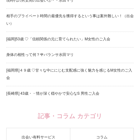
相手のプライベート時間の最優先を獲得するという事は案外難しい！（出会
い）
[福岡]53歳 ♡「信頼関係の元に育てられたい」M女性のご入会
身体の相性って何？🌹バランサ水田マリ
[福岡県]４９歳 ♡甘々な中ににじむ支配感に強く魅力を感じるM女性のご入
会
[長崎県] 43歳・・情が深く穏やかで安心なS 男性ご入会
記事・コラム カテゴリ
出会い有料サービス
コラム