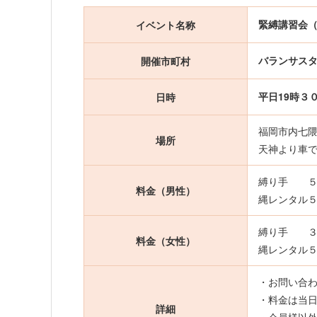
緊縛講習会
イベント名称
バランサス
開催市町村
平日19時３
日時
福岡市内七隈
場所
天神より車
縛り手 ５,
料金（男性）
縄レンタル
縛り手 ３,
料金（女性）
縄レンタル
・お問い合
・料金は当
詳細
・会員様以