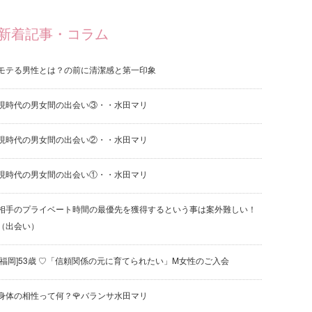
新着記事・コラム
モテる男性とは？の前に清潔感と第一印象
現時代の男女間の出会い③・・水田マリ
現時代の男女間の出会い②・・水田マリ
現時代の男女間の出会い①・・水田マリ
相手のプライベート時間の最優先を獲得するという事は案外難しい！
（出会い）
[福岡]53歳 ♡「信頼関係の元に育てられたい」M女性のご入会
身体の相性って何？🌹バランサ水田マリ