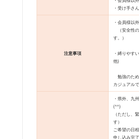
・受け手さ
・会員様以
（安全性の
す。）
注意事項
・縛りやすい
他)
勉強のため
カジュアル
・県外、九
(^^)
（ただし、
す）
ご希望の日
申し込み完