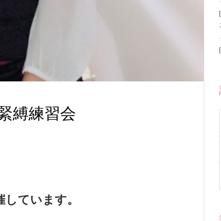
サ緊縛練習会
）
催しています。