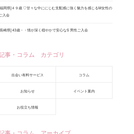
[福岡県]４９歳 ♡甘々な中ににじむ支配感に強く魅力を感じるM女性の
ご入会
[長崎県] 43歳・・情が深く穏やかで安心なS 男性ご入会
記事・コラム カテゴリ
出会い有料サービス
コラム
お知らせ
イベント案内
お役立ち情報
記事・コラム アーカイブ