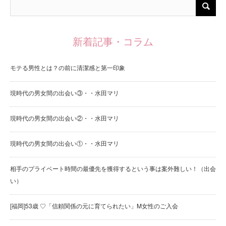
新着記事・コラム
モテる男性とは？の前に清潔感と第一印象
現時代の男女間の出会い③・・水田マリ
現時代の男女間の出会い②・・水田マリ
現時代の男女間の出会い①・・水田マリ
相手のプライベート時間の最優先を獲得するという事は案外難しい！（出会
い）
[福岡]53歳 ♡「信頼関係の元に育てられたい」M女性のご入会