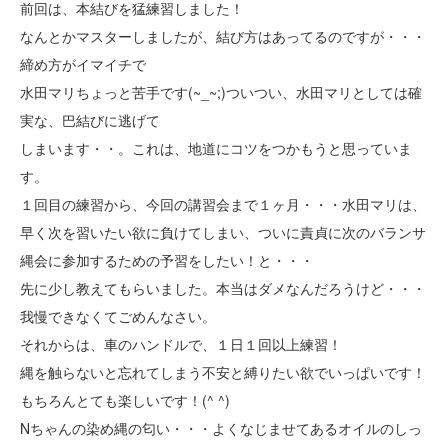
前回は、本結びを猛練習しました！
なんとかマスターしましたが、結び方はあってるのですが・・・
締め方がイマイチで
水田マリちょっと苦手です(~_~;)ついつい、水田マリとしては確
実な、巴結びに逃げて
しまいます・・。これは、地道にコツをつかもうと思っていま
す。
１回目の練習から、今回の講習会まで１ヶ月・・・水田マリは、
早く次を習いたい欲に負けてしまい、ついに責貞に次のバランサ
縄会に参加するための予習をしたい！と・・・
先に少し教えてもらいました。本当はダメなんだろうけど・・・
我慢できなくてごめんなさい。
それからは、車のハンドルで、１日１回以上練習！
縄を触らないと忘れてしまう不安と縛りたい欲でいっぱいです！
もちろんとても楽しいです！(^ ^)
Nちゃんの染め縄の匂い・・・よくなじませてあるオイルのしっ