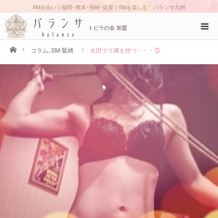
SM出会い｜福岡･熊本･長崎･佐賀｜SMを楽しむ バランサ九州
トビラの会 加盟
ホーム
コラム
,
SM-緊縛
水田マリ縄を持つ・・・⑤