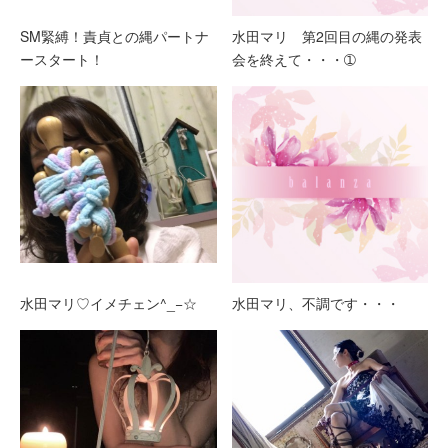
SM緊縛！責貞との縄パートナ
水田マリ 第2回目の縄の発表
ースタート！
会を終えて・・・➀
水田マリ♡イメチェン^_−☆
水田マリ、不調です・・・