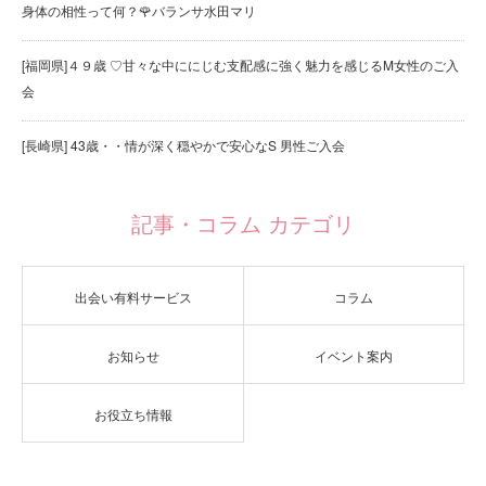
身体の相性って何？🌹バランサ水田マリ
[福岡県]４９歳 ♡甘々な中ににじむ支配感に強く魅力を感じるM女性のご入
会
[長崎県] 43歳・・情が深く穏やかで安心なS 男性ご入会
記事・コラム カテゴリ
出会い有料サービス
コラム
お知らせ
イベント案内
お役立ち情報