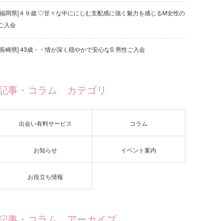
[福岡県]４９歳 ♡甘々な中ににじむ支配感に強く魅力を感じるM女性の
ご入会
[長崎県] 43歳・・情が深く穏やかで安心なS 男性ご入会
記事・コラム カテゴリ
出会い有料サービス
コラム
お知らせ
イベント案内
お役立ち情報
記事・コラム アーカイブ