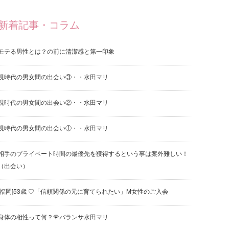
新着記事・コラム
モテる男性とは？の前に清潔感と第一印象
現時代の男女間の出会い③・・水田マリ
現時代の男女間の出会い②・・水田マリ
現時代の男女間の出会い①・・水田マリ
相手のプライベート時間の最優先を獲得するという事は案外難しい！
（出会い）
[福岡]53歳 ♡「信頼関係の元に育てられたい」M女性のご入会
身体の相性って何？🌹バランサ水田マリ