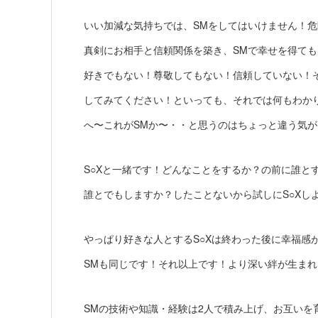
いい加減な気持ちでは、SMをしてはいけません！
真剣にお相手と信頼関係を築き、SMで幸せを得て
好きでもない！尊敬してもない！信頼していない！
してみてください！といっても、それでは何もわか
へ〜これがSMか〜・・と思うのはちょっと違う気が
S○Xと一緒です！どんなことをするか？の前に誰と
誰とでもしますか？したことないから試しにS○Xし
やっぱり好きな人とするS○Xは終わった後に幸福感
SMも同じです！それ以上です！より深い絆が生ま
SMの技術や知識・経験は2人で積み上げ、お互いを