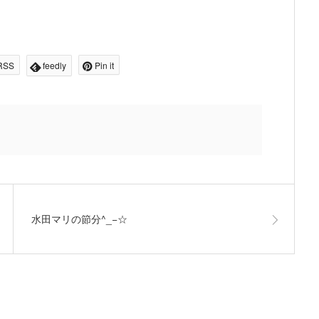
RSS
feedly
Pin it
水田マリの節分^_−☆