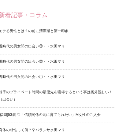
新着記事・コラム
モテる男性とは？の前に清潔感と第一印象
現時代の男女間の出会い③・・水田マリ
現時代の男女間の出会い②・・水田マリ
現時代の男女間の出会い①・・水田マリ
相手のプライベート時間の最優先を獲得するという事は案外難しい！
（出会い）
[福岡]53歳 ♡「信頼関係の元に育てられたい」M女性のご入会
身体の相性って何？🌹バランサ水田マリ