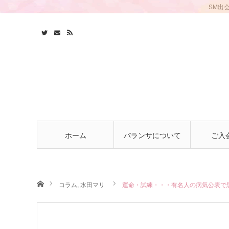
SM出
ホーム
バランサについて
ご入
ホーム
コラム
,
水田マリ
運命・試練・・・有名人の病気公表で