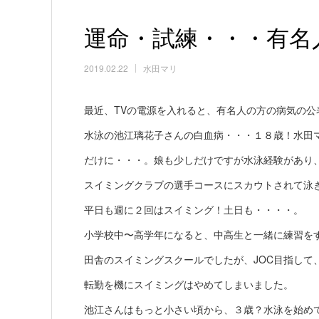
運命・試練・・・有名
2019.02.22
水田マリ
最近、TVの電源を入れると、有名人の方の病気の公
水泳の池江璃花子さんの白血病・・・１８歳！水田
だけに・・・。娘も少しだけですが水泳経験があり
スイミングクラブの選手コースにスカウトされて泳
平日も週に２回はスイミング！土日も・・・・。
小学校中〜高学年になると、中高生と一緒に練習を
田舎のスイミングスクールでしたが、JOC目指して
転勤を機にスイミングはやめてしまいました。
池江さんはもっと小さい頃から、３歳？水泳を始め