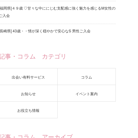
[福岡県]４９歳 ♡甘々な中ににじむ支配感に強く魅力を感じるM女性の
ご入会
[長崎県] 43歳・・情が深く穏やかで安心なS 男性ご入会
記事・コラム カテゴリ
出会い有料サービス
コラム
お知らせ
イベント案内
お役立ち情報
記事・コラム アーカイブ