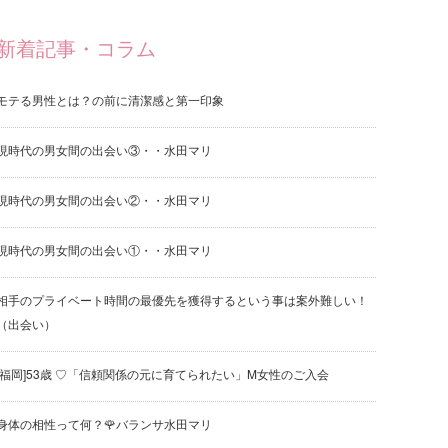
新着記事・コラム
モテる男性とは？の前に清潔感と第一印象
現時代の男女間の出会い③・・水田マリ
現時代の男女間の出会い②・・水田マリ
現時代の男女間の出会い①・・水田マリ
相手のプライベート時間の最優先を獲得するという事は案外難しい！
（出会い）
[福岡]53歳 ♡「信頼関係の元に育てられたい」M女性のご入会
身体の相性って何？🌹バランサ水田マリ