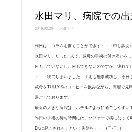
水田マリ、病院での出
2019.03.20
水田マリ
昨日は、コラムを書くことができず・・・申し訳あ
水田マリ、たった1人で、叔母の手術の付き添いを
何もしていないし、何もできないのですが、疲れて
・・・寝てしまいました。手術も無事成功し、今日も
叔母をTULLY’Sのコーヒーを飲みながら、高層で
過ごしております。
最近の大きな病院は、ホテルのように過ごしやすい
昨日の手術の待ち時間には、ソファーで横になって
Dr.に起こされる！という失態を・・・(⌒-⌒; )