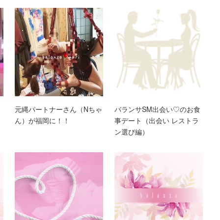
元縄パートナーさん（Nちゃ
バランサSM出会い♡のお食
ん）が福岡に！！
事デート（出会い レストラ
ン選び編）