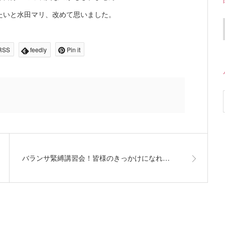
たいと水田マリ、改めて思いました。
RSS
feedly
Pin it
バランサ緊縛講習会！皆様のきっかけになれ…