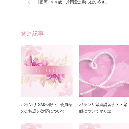
[福岡] ４４歳 片岡愛之助っぽいS &…
関連記事
バランサ SM出会い、会員様
バランサ緊縛講習会・・緊
のご転居の対応について
縛についてマリ談