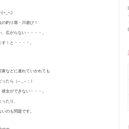
_~;)
魚の釣り堀・川遊び！
い、広がらない・・・・。
ます！と・・・・。
実家などに連れていかれても
ったら（−＿−；）
、彼女ができない・・・。
まったり、
ないのも問題です。