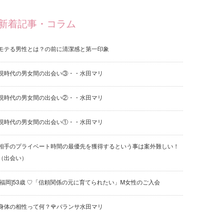
新着記事・コラム
モテる男性とは？の前に清潔感と第一印象
現時代の男女間の出会い③・・水田マリ
現時代の男女間の出会い②・・水田マリ
現時代の男女間の出会い①・・水田マリ
相手のプライベート時間の最優先を獲得するという事は案外難しい！
（出会い）
[福岡]53歳 ♡「信頼関係の元に育てられたい」M女性のご入会
身体の相性って何？🌹バランサ水田マリ