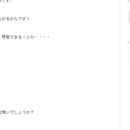
的です。
ながるからです！
！尊敬できる！とか・・・・
！
は無いでしょうか？