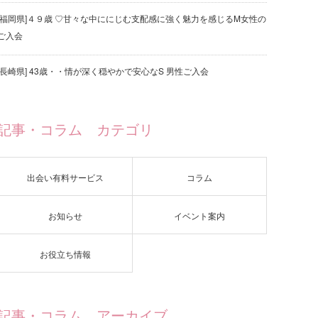
[福岡県]４９歳 ♡甘々な中ににじむ支配感に強く魅力を感じるM女性の
ご入会
[長崎県] 43歳・・情が深く穏やかで安心なS 男性ご入会
記事・コラム カテゴリ
出会い有料サービス
コラム
お知らせ
イベント案内
お役立ち情報
記事・コラム アーカイブ