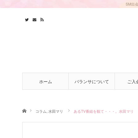
SM出
ホーム
バランサについて
ご入
ホーム
コラム
,
水田マリ
あるTV番組を観て・・・。水田マリ