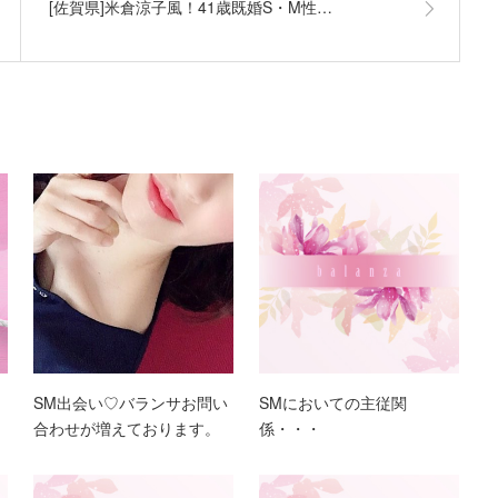
[佐賀県]米倉涼子風！41歳既婚S・M性…
SM出会い♡バランサお問い
SMにおいての主従関
合わせが増えております。
係・・・