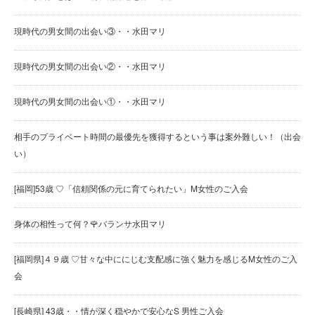
現時代の男女間の出会い③・・水田マリ
現時代の男女間の出会い②・・水田マリ
現時代の男女間の出会い①・・水田マリ
相手のプライベート時間の最優先を獲得するという事は案外難しい！（出会
い）
[福岡]53歳 ♡「信頼関係の元に育てられたい」M女性のご入会
身体の相性って何？🌹バランサ水田マリ
[福岡県]４９歳 ♡甘々な中ににじむ支配感に強く魅力を感じるM女性のご入
会
[長崎県] 43歳・・情が深く穏やかで安心なS 男性ご入会