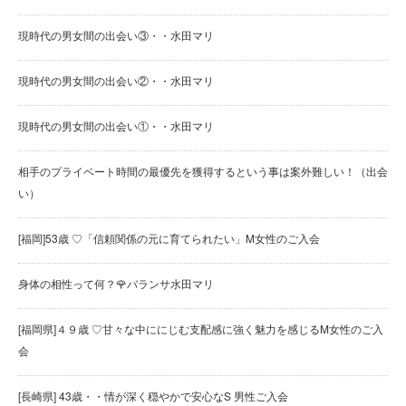
現時代の男女間の出会い③・・水田マリ
現時代の男女間の出会い②・・水田マリ
現時代の男女間の出会い①・・水田マリ
相手のプライベート時間の最優先を獲得するという事は案外難しい！（出会
い）
[福岡]53歳 ♡「信頼関係の元に育てられたい」M女性のご入会
身体の相性って何？🌹バランサ水田マリ
[福岡県]４９歳 ♡甘々な中ににじむ支配感に強く魅力を感じるM女性のご入
会
[長崎県] 43歳・・情が深く穏やかで安心なS 男性ご入会