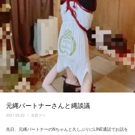
元縄パートナーさんと縄談議
2021.05.23
水田マリ
先日、元縄パートナーのNちゃんと久しぶりにLINE通話でお話を