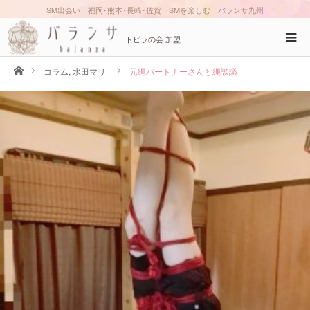
SM出会い｜福岡･熊本･長崎･佐賀｜SMを楽しむ バランサ九州
トビラの会 加盟
ホーム
コラム
,
水田マリ
元縄パートナーさんと縄談議