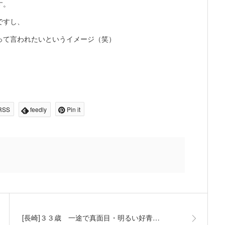
す。
ですし、
って言われたいというイメージ（笑）
RSS
feedly
Pin it
[長崎]３３歳 一途で真面目・明るい好青…