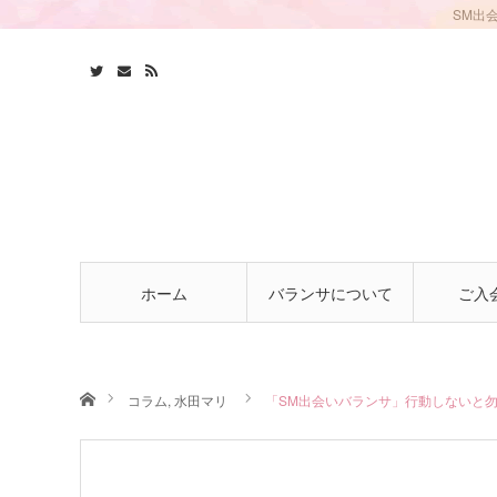
SM出
ホーム
バランサについて
ご入
ホーム
コラム
,
水田マリ
「SM出会いバランサ」行動しないと