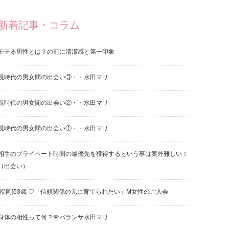
新着記事・コラム
モテる男性とは？の前に清潔感と第一印象
現時代の男女間の出会い③・・水田マリ
現時代の男女間の出会い②・・水田マリ
現時代の男女間の出会い①・・水田マリ
相手のプライベート時間の最優先を獲得するという事は案外難しい！
（出会い）
[福岡]53歳 ♡「信頼関係の元に育てられたい」M女性のご入会
身体の相性って何？🌹バランサ水田マリ