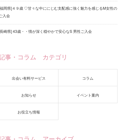
[福岡県]４９歳 ♡甘々な中ににじむ支配感に強く魅力を感じるM女性の
ご入会
[長崎県] 43歳・・情が深く穏やかで安心なS 男性ご入会
記事・コラム カテゴリ
出会い有料サービス
コラム
お知らせ
イベント案内
お役立ち情報
記事・コラム アーカイブ