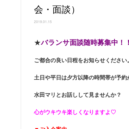
会・面談）
2019.01.15
★
バランサ面談随時募集中！
ご都合の良い日程をお知らせください
土日や平日は夕方以降の時間帯が予約
水田マリとお話しして見ませんか？
心がウキウキ楽しくなりますよ♡