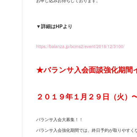
お申し込みお待ちしております。
▼詳細はHPより
https://balanza.jp/bcms2/event/2018/12/3100/
★バランサ入会面談強化期間
２０１９年１月２９日（火）
バランサ入会大募集！！
バランサ入会強化期間では、終日予約が取りやすく