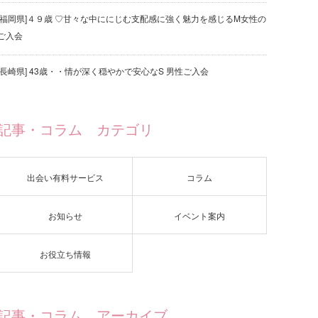
[福岡県]４９歳 ♡甘々な中ににじむ支配感に強く魅力を感じるM女性の
ご入会
[長崎県] 43歳・・情が深く穏やかで安心なS 男性ご入会
記事・コラム カテゴリ
出会い有料サービス
コラム
お知らせ
イベント案内
お役立ち情報
記事・コラム アーカイブ