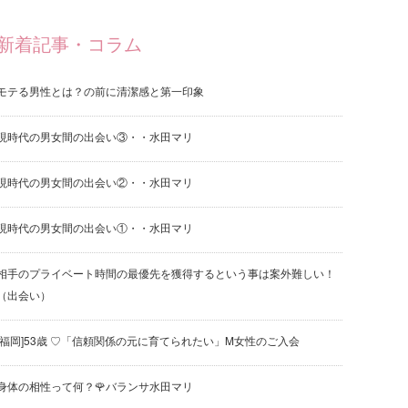
新着記事・コラム
モテる男性とは？の前に清潔感と第一印象
現時代の男女間の出会い③・・水田マリ
現時代の男女間の出会い②・・水田マリ
現時代の男女間の出会い①・・水田マリ
相手のプライベート時間の最優先を獲得するという事は案外難しい！
（出会い）
[福岡]53歳 ♡「信頼関係の元に育てられたい」M女性のご入会
身体の相性って何？🌹バランサ水田マリ