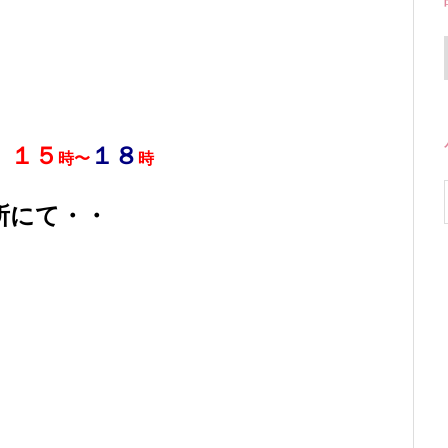
）
１５
１８
時〜
時
所にて・・