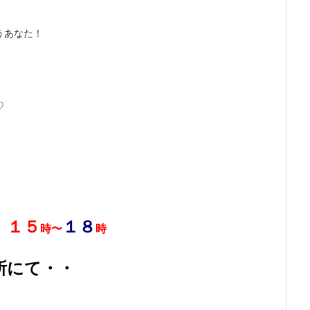
うあなた！
♡
）
１５
１８
時〜
時
所にて・・