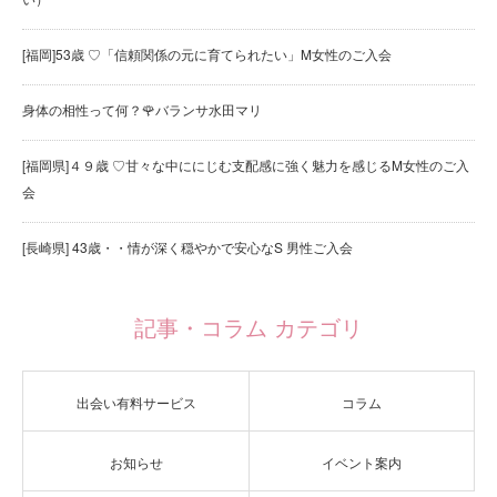
[福岡]53歳 ♡「信頼関係の元に育てられたい」M女性のご入会
身体の相性って何？🌹バランサ水田マリ
[福岡県]４９歳 ♡甘々な中ににじむ支配感に強く魅力を感じるM女性のご入
会
[長崎県] 43歳・・情が深く穏やかで安心なS 男性ご入会
記事・コラム カテゴリ
出会い有料サービス
コラム
お知らせ
イベント案内