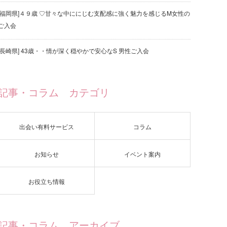
[福岡県]４９歳 ♡甘々な中ににじむ支配感に強く魅力を感じるM女性の
ご入会
[長崎県] 43歳・・情が深く穏やかで安心なS 男性ご入会
記事・コラム カテゴリ
出会い有料サービス
コラム
お知らせ
イベント案内
お役立ち情報
記事・コラム アーカイブ