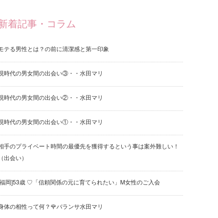
新着記事・コラム
モテる男性とは？の前に清潔感と第一印象
現時代の男女間の出会い③・・水田マリ
現時代の男女間の出会い②・・水田マリ
現時代の男女間の出会い①・・水田マリ
相手のプライベート時間の最優先を獲得するという事は案外難しい！
（出会い）
[福岡]53歳 ♡「信頼関係の元に育てられたい」M女性のご入会
身体の相性って何？🌹バランサ水田マリ