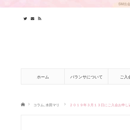
SM出
ホーム
バランサについて
ご入
ホーム
コラム
,
水田マリ
２０１９年３月１３日にご入会お申し