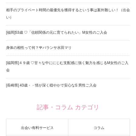
相手のプライベート時間の最優先を獲得するという事は案外難しい！（出会
い）
[福岡]53歳 ♡「信頼関係の元に育てられたい」M女性のご入会
身体の相性って何？🌹バランサ水田マリ
[福岡県]４９歳 ♡甘々な中ににじむ支配感に強く魅力を感じるM女性のご入
会
[長崎県] 43歳・・情が深く穏やかで安心なS 男性ご入会
記事・コラム カテゴリ
出会い有料サービス
コラム