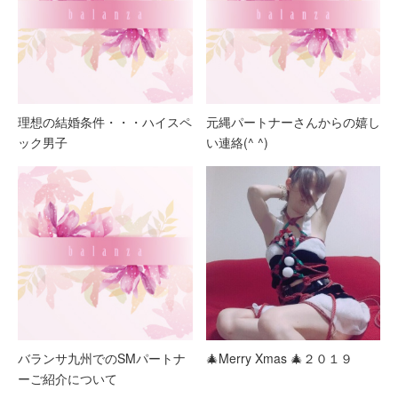
理想の結婚条件・・・ハイスペ
元縄パートナーさんからの嬉し
ック男子
い連絡(^ ^)
バランサ九州でのSMパートナ
🎄Merry Xmas 🎄２０１９
ーご紹介について