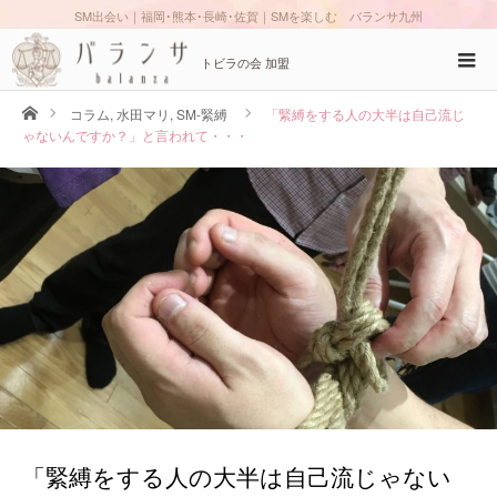
SM出会い｜福岡･熊本･長崎･佐賀｜SMを楽しむ バランサ九州
トビラの会 加盟
ホーム
コラム
,
水田マリ
,
SM-緊縛
「緊縛をする人の大半は自己流じ
ゃないんですか？」と言われて・・・
「緊縛をする人の大半は自己流じゃない