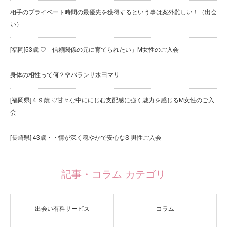
相手のプライベート時間の最優先を獲得するという事は案外難しい！（出会
い）
[福岡]53歳 ♡「信頼関係の元に育てられたい」M女性のご入会
身体の相性って何？🌹バランサ水田マリ
[福岡県]４９歳 ♡甘々な中ににじむ支配感に強く魅力を感じるM女性のご入
会
[長崎県] 43歳・・情が深く穏やかで安心なS 男性ご入会
記事・コラム カテゴリ
出会い有料サービス
コラム