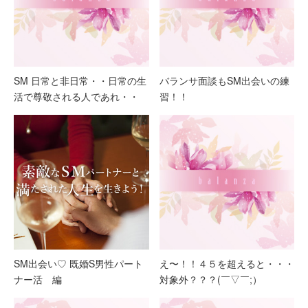
SM 日常と非日常・・日常の生
バランサ面談もSM出会いの練
活で尊敬される人であれ・・
習！！
SM出会い♡ 既婚S男性パート
え〜！！４５を超えると・・・
ナー活 編
対象外？？？(￣▽￣;）