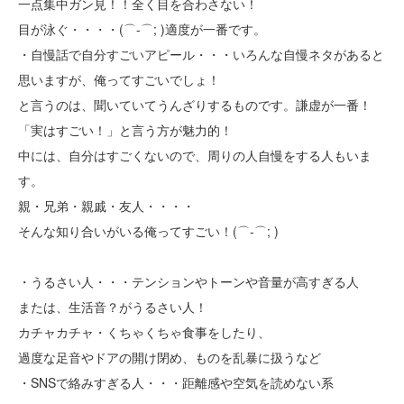
一点集中ガン見！！全く目を合わさない！
目が泳ぐ・・・・(⌒-⌒; )適度が一番です。
・自慢話で自分すごいアピール・・・いろんな自慢ネタがあると
思いますが、俺ってすごいでしょ！
と言うのは、聞いていてうんざりするものです。謙虚が一番！
「実はすごい！」と言う方が魅力的！
中には、自分はすごくないので、周りの人自慢をする人もいま
す。
親・兄弟・親戚・友人・・・・
そんな知り合いがいる俺ってすごい！(⌒-⌒; )
・うるさい人・・・テンションやトーンや音量が高すぎる人
または、生活音？がうるさい人！
カチャカチャ・くちゃくちゃ食事をしたり、
過度な足音やドアの開け閉め、ものを乱暴に扱うなど
・SNSで絡みすぎる人・・・距離感や空気を読めない系