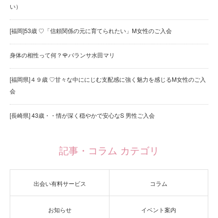
い）
[福岡]53歳 ♡「信頼関係の元に育てられたい」M女性のご入会
身体の相性って何？🌹バランサ水田マリ
[福岡県]４９歳 ♡甘々な中ににじむ支配感に強く魅力を感じるM女性のご入
会
[長崎県] 43歳・・情が深く穏やかで安心なS 男性ご入会
記事・コラム カテゴリ
出会い有料サービス
コラム
お知らせ
イベント案内