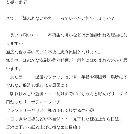
と思います。
さて、「嫌われない努力！」っていったい何でしょうか？
・臭い（匂い）・・・不衛生な臭いなどは勿論嫌われる理由にな
りますが、
過度な香水等の匂いも不快に思う原因となります。
無臭や、ほのかな洗剤の香り程度が一般的には好まれるのかと思
います。
・見た目・・・過度なファッションや、年齢や雰囲気・場所にそ
ぐわない服装も嫌われる原因に！
・馴れ馴れしい態度・・・初対面で〇〇ちゃんと呼んだり、タメ
口だったり、ボディータッチ
フレンドリーだけど、礼儀正しく接するのが💮
・目つきや目線などが不自然・・・見下した様な上から目線！
反対に下から舐め上げる様なエロ目線！