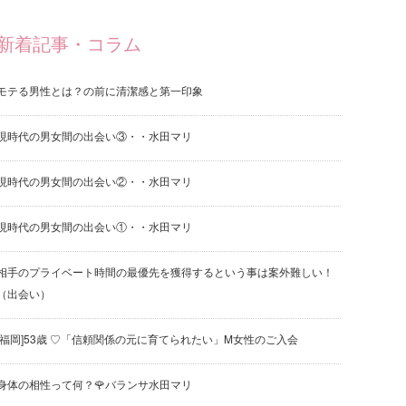
新着記事・コラム
モテる男性とは？の前に清潔感と第一印象
現時代の男女間の出会い③・・水田マリ
現時代の男女間の出会い②・・水田マリ
現時代の男女間の出会い①・・水田マリ
相手のプライベート時間の最優先を獲得するという事は案外難しい！
（出会い）
[福岡]53歳 ♡「信頼関係の元に育てられたい」M女性のご入会
身体の相性って何？🌹バランサ水田マリ