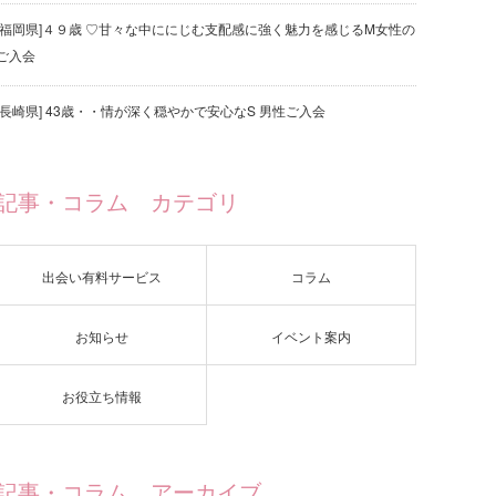
[福岡県]４９歳 ♡甘々な中ににじむ支配感に強く魅力を感じるM女性の
ご入会
[長崎県] 43歳・・情が深く穏やかで安心なS 男性ご入会
記事・コラム カテゴリ
出会い有料サービス
コラム
お知らせ
イベント案内
お役立ち情報
記事・コラム アーカイブ