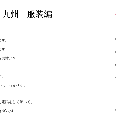
サ九州 服装編
ます。
です！
う男性か？
す。
かもしれません。
お電話をして頂いて、
はNGです！