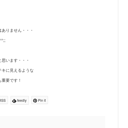
はありません・・・
;;
と思います・・・
テキに見えるような
も重要です！
RSS
feedly
Pin it