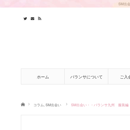
SM出
ホーム
バランサについて
ご入
ホーム
コラム
,
SM出会い
SM出会い・・バランサ九州 服装編