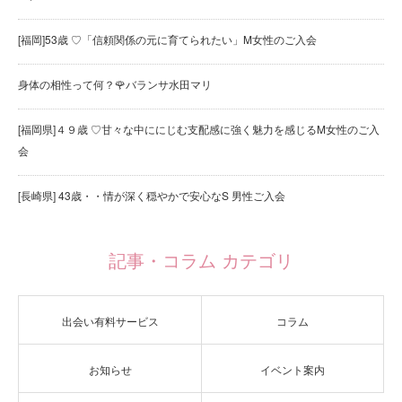
[福岡]53歳 ♡「信頼関係の元に育てられたい」M女性のご入会
身体の相性って何？🌹バランサ水田マリ
[福岡県]４９歳 ♡甘々な中ににじむ支配感に強く魅力を感じるM女性のご入
会
[長崎県] 43歳・・情が深く穏やかで安心なS 男性ご入会
記事・コラム カテゴリ
出会い有料サービス
コラム
お知らせ
イベント案内