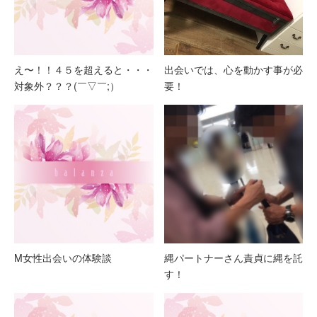
え〜！！４５を超えると・・・
出会いでは、心を動かす事が必
対象外？？？(￣▽￣;）
要！
M女性出会いの体験談
縄パートナーさん責貞に縄を託
す！