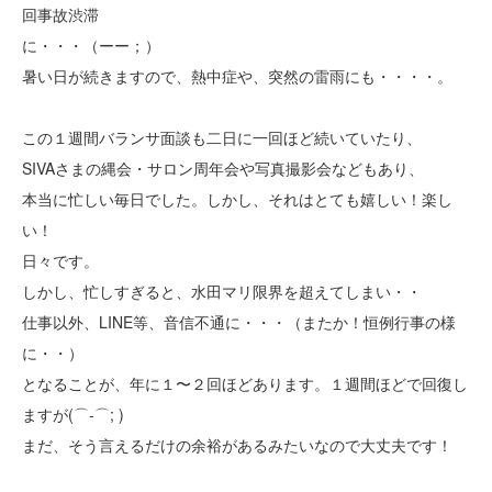
回事故渋滞
に・・・（ーー；）
暑い日が続きますので、熱中症や、突然の雷雨にも・・・・。
この１週間バランサ面談も二日に一回ほど続いていたり、
SIVAさまの縄会・サロン周年会や写真撮影会などもあり、
本当に忙しい毎日でした。しかし、それはとても嬉しい！楽し
い！
日々です。
しかし、忙しすぎると、水田マリ限界を超えてしまい・・
仕事以外、LINE等、音信不通に・・・（またか！恒例行事の様
に・・）
となることが、年に１〜２回ほどあります。１週間ほどで回復し
ますが(⌒-⌒; )
まだ、そう言えるだけの余裕があるみたいなので大丈夫です！