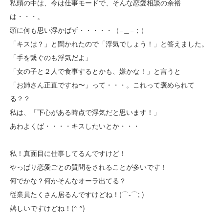
私頭の中は、今は仕事モードで、そんな恋愛相談の余裕
は・・・。
頭に何も思い浮かばず・・・・・（−＿−；）
「キスは？」と聞かれたので「浮気でしょう！」と答えました。
「手を繋ぐのも浮気だよ」
「女の子と２人で食事するとかも、嫌かな！」と言うと
「お姉さん正直ですね〜」って・・・。これって褒められて
る？？
私は、「下心がある時点で浮気だと思います！」
あわよくば・・・・キスしたいとか・・・
私！真面目に仕事してるんですけど！
やっぱり恋愛ごとの質問をされることが多いです！
何でかな？何かそんなオーラ出てる？
従業員たくさん居るんですけどね！(⌒-⌒; )
嬉しいですけどね！(^ ^)