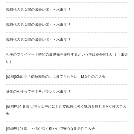
現時代の男女間の出会い③・・水田マリ
現時代の男女間の出会い②・・水田マリ
現時代の男女間の出会い①・・水田マリ
相手のプライベート時間の最優先を獲得するという事は案外難しい！（出会
い）
[福岡]53歳 ♡「信頼関係の元に育てられたい」M女性のご入会
身体の相性って何？🌹バランサ水田マリ
[福岡県]４９歳 ♡甘々な中ににじむ支配感に強く魅力を感じるM女性のご入
会
[長崎県] 43歳・・情が深く穏やかで安心なS 男性ご入会