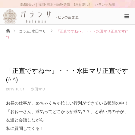
SM出会い｜福岡･熊本･長崎･佐賀｜SMを楽しむ バランサ九州
トビラの会 加盟
ホーム
コラム
,
水田マリ
「正直ですね〜」・・・水田マリ正直です(^
^)
「正直ですね〜」・・・水田マリ正直です
(^ ^)
2019.10.31
水田マリ
お昼の仕事が、めちゃくちゃ忙しい行列ができている状態の中！
「おね〜さん、浮気ってどこからが浮気？？」と若い男の子が、
友達と会話しながら
私に質問してくる！