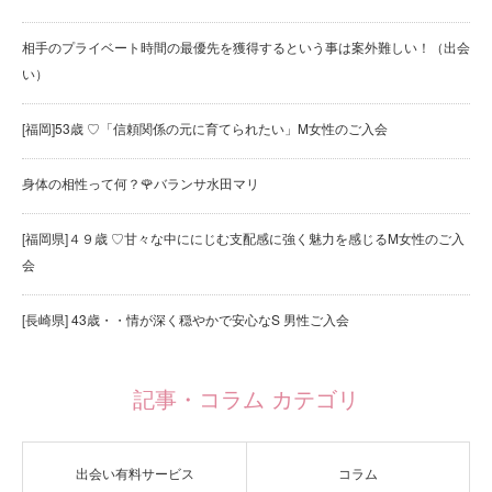
相手のプライベート時間の最優先を獲得するという事は案外難しい！（出会
い）
[福岡]53歳 ♡「信頼関係の元に育てられたい」M女性のご入会
身体の相性って何？🌹バランサ水田マリ
[福岡県]４９歳 ♡甘々な中ににじむ支配感に強く魅力を感じるM女性のご入
会
[長崎県] 43歳・・情が深く穏やかで安心なS 男性ご入会
記事・コラム カテゴリ
出会い有料サービス
コラム