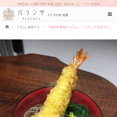
SM出会い｜福岡･熊本･長崎･佐賀｜SMを楽しむ バランサ九州
トビラの会 加盟
ホーム
コラム
,
水田マリ
2020年最後のコラム・・バランサ水田マリ