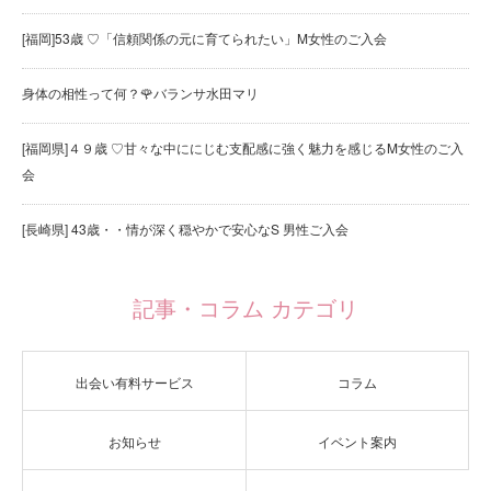
[福岡]53歳 ♡「信頼関係の元に育てられたい」M女性のご入会
身体の相性って何？🌹バランサ水田マリ
[福岡県]４９歳 ♡甘々な中ににじむ支配感に強く魅力を感じるM女性のご入
会
[長崎県] 43歳・・情が深く穏やかで安心なS 男性ご入会
記事・コラム カテゴリ
出会い有料サービス
コラム
お知らせ
イベント案内