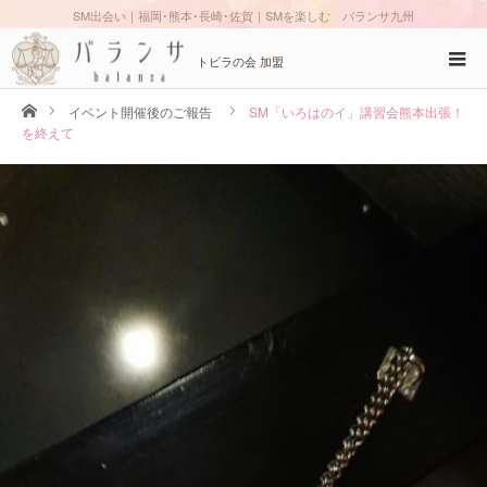
SM出会い｜福岡･熊本･長崎･佐賀｜SMを楽しむ バランサ九州
トビラの会 加盟
ホーム
イベント開催後のご報告
SM「いろはのイ」講習会熊本出張！
を終えて